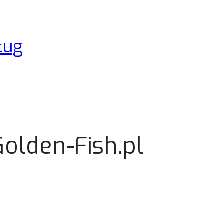
ług
olden-Fish.pl