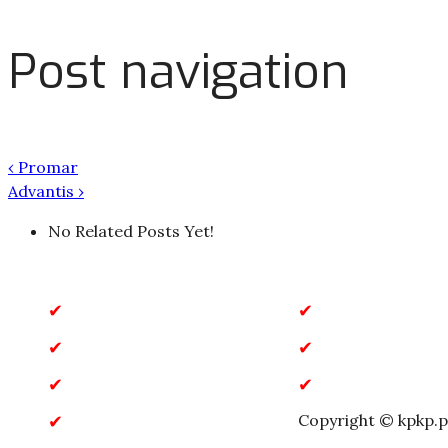
Post navigation
‹
Promar
Advantis
›
No Related Posts Yet!
Biznes i Finanse
Budownictwo
Gastronomia
Inne
Rozrywka
Sklepy intern
Zdrowie i Uroda
Copyright © kpkp.p