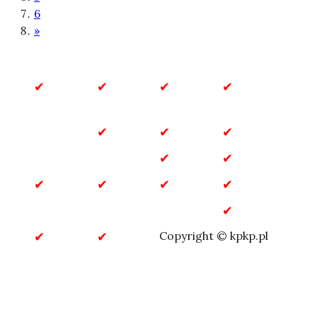
6
»
Biznes
Budownictwo
Dla
Dla
i
Domu
Dzieci
Finanse
Dom
Gastronomia
Inne
i Ogród
Marketing
Motoryzacja
Przemysł
Rozrywka
Sklepy
Technologia
internetowe
Turystyka
Usługi
Zdrowie
Copyright © kpkp.pl
i Uroda